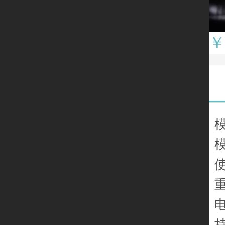
￥
模
使
重